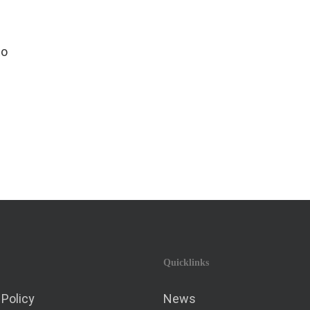
to
Quicklinks
 Policy
News