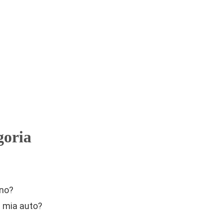
goria
ono?
a mia auto?