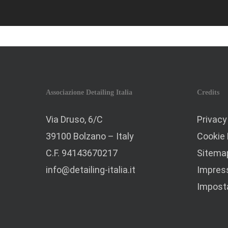
Associazione Detailing Italia
Credits
Via Druso, 6/C
Privacy
39100 Bolzano – Italy
Cookie 
C.F. 94143670217
Sitema
info@detailing-italia.it
Impre
Imposta