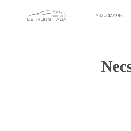
Skip
to
ASSOCIAZIONE
main
content
Necs