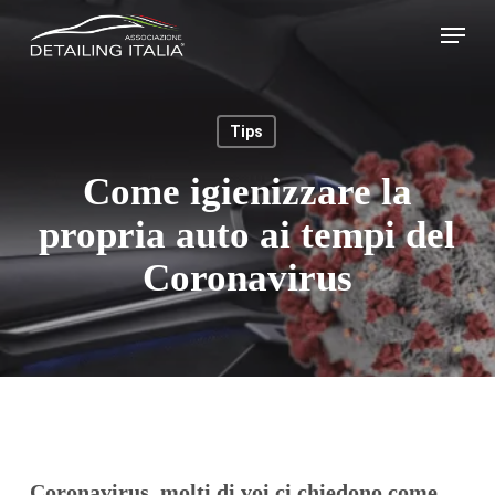
Skip
Menu
to
main
content
Tips
Come igienizzare la
propria auto ai tempi del
Coronavirus
Coronavirus, molti di voi ci chiedono come