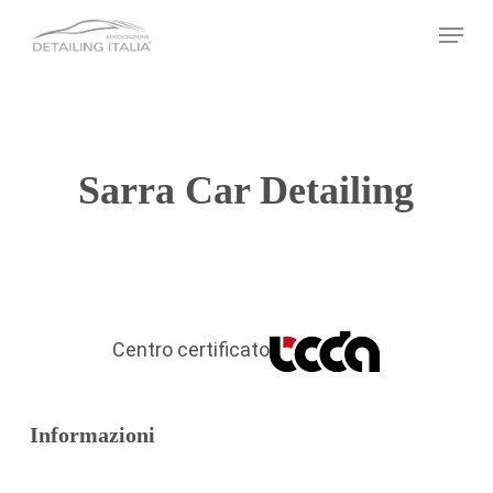
Skip
Menu
to
main
content
Sarra Car Detailing
Centro certificato
Informazioni