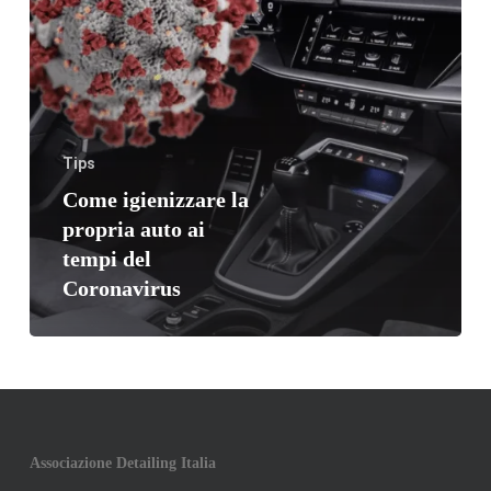
tempi
del
Coronavirus
Tips
Come igienizzare la
propria auto ai
tempi del
Coronavirus
Associazione Detailing Italia