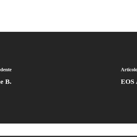
edente
Articol
e B.
EOS A