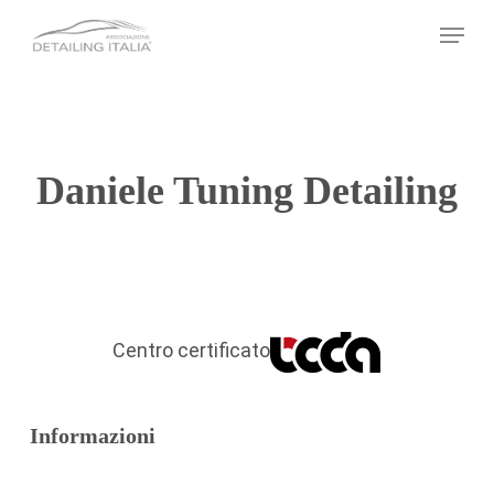
Skip
Menu
to
main
content
Daniele Tuning Detailing
Centro certificato
Informazioni