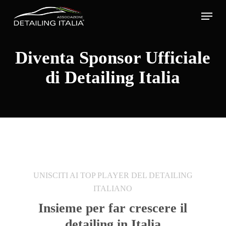
Skip
Menu
to
main
Diventa Sponsor Ufficiale
content
di Detailing Italia
UNISCITI AI TOP PLAYER DEL DETAILING
ITALIANO
Insieme per far crescere il
detailing in Italia