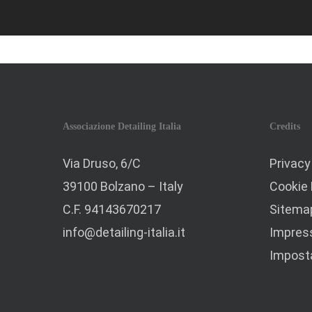
Associazione Detailing Italia
Credits
Via Druso, 6/C
Privacy
39100 Bolzano – Italy
Cookie 
C.F. 94143670217
Sitema
info@detailing-italia.it
Impre
Imposta